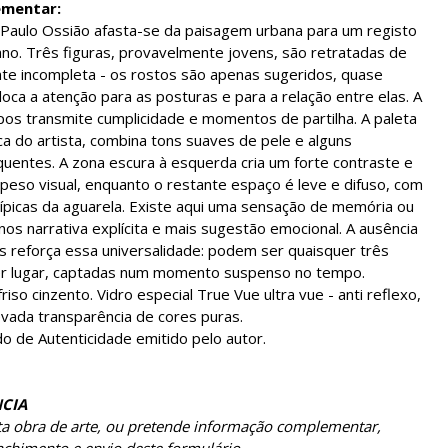
ementar:
 Paulo Ossião afasta-se da paisagem urbana para um registo
ano. Três figuras, provavelmente jovens, são retratadas de
te incompleta - os rostos são apenas sugeridos, quase
oca a atenção para as posturas e para a relação entre elas. A
os transmite cumplicidade e momentos de partilha. A paleta
ica do artista, combina tons suaves de pele e alguns
entes. A zona escura à esquerda cria um forte contraste e
peso visual, enquanto o restante espaço é leve e difuso, com
ípicas da aguarela. Existe aqui uma sensação de memória ou
os narrativa explícita e mais sugestão emocional. A ausência
s reforça essa universalidade: podem ser quaisquer três
r lugar, captadas num momento suspenso no tempo.
iso cinzento. Vidro especial True Vue ultra vue - anti reflexo,
vada transparência de cores puras.
o de Autenticidade emitido pelo autor.
CIA
sta obra de arte, ou pretende informação complementar,