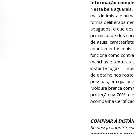
Informação compl
Nesta bela aguarela,
mais intimista e hum
forma deliberadamen
apagados, o que desl
proximidade dos corp
de azuis, característ
apontamentos mais qu
funciona como contra
manchas e texturas t
instante fugaz — men
de detalhe nos rosto
pessoas, em qualque
Moldura branca com fr
proteção uv 70%, ele
Acompanha Certificad
COMPRAR À DISTÂN
Se deseja adquirir e