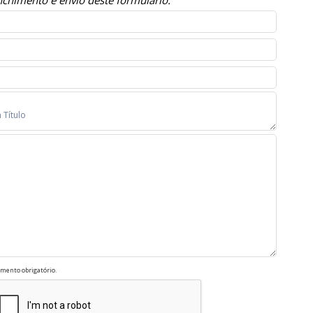
chimento e envio deste formulário.
mento obrigatório.