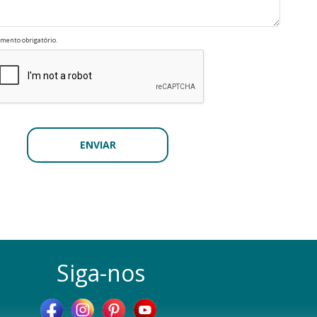
mento obrigatório.
Siga-nos