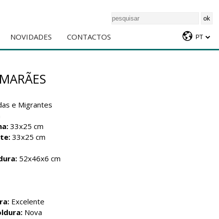
NOVIDADES
CONTACTOS
IMARÃES
as e Migrantes
a
ha:
33x25 cm
te:
33x25 cm
dura:
52x46x6 cm
ra:
Excelente
ldura:
Nova