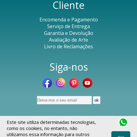
Cliente
Encomenda e Pagamento
Serviço de Entrega
Garantia e Devolução
Avaliação de Arte
Livro de Reclamações
Siga-nos
© Culturas - 2026
Todos os direitos reservados
.
Este site utiliza determinadas tecnologias,
Desenvolvido pela
INOVAnet
como os cookies, no entanto, não
utilizamos essa informação para outros