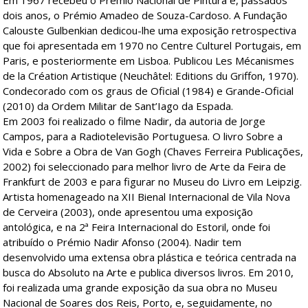
Em 1967 recebeu o Prémio Nacional de Pintura e, passados
dois anos, o Prémio Amadeo de Souza-Cardoso. A Fundação
Calouste Gulbenkian dedicou-lhe uma exposição retrospectiva
que foi apresentada em 1970 no Centre Culturel Portugais, em
Paris, e posteriormente em Lisboa. Publicou Les Mécanismes
de la Création Artistique (Neuchâtel: Editions du Griffon, 1970).
Condecorado com os graus de Oficial (1984) e Grande-Oficial
(2010) da Ordem Militar de Sant’Iago da Espada.
Em 2003 foi realizado o filme Nadir, da autoria de Jorge
Campos, para a Radiotelevisão Portuguesa. O livro Sobre a
Vida e Sobre a Obra de Van Gogh (Chaves Ferreira Publicações,
2002) foi seleccionado para melhor livro de Arte da Feira de
Frankfurt de 2003 e para figurar no Museu do Livro em Leipzig.
Artista homenageado na XII Bienal Internacional de Vila Nova
de Cerveira (2003), onde apresentou uma exposição
antológica, e na 2ª Feira Internacional do Estoril, onde foi
atribuído o Prémio Nadir Afonso (2004). Nadir tem
desenvolvido uma extensa obra plástica e teórica centrada na
busca do Absoluto na Arte e publica diversos livros. Em 2010,
foi realizada uma grande exposição da sua obra no Museu
Nacional de Soares dos Reis, Porto, e, seguidamente, no