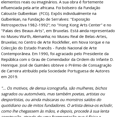
elementos reais ou imaginários. A sua obra é fortemente
influenciada pela arte africana. Foi bolseiro da Fundação
Calouste Gulbenkian (FCG). Expôs individualmente na
Gulbenkian, na Fundação de Serralves: "Exposição
Retrospectiva 1982-1992"; no "Hong Kong Arts Center" e no
"Palais des Beaux-Arts", em Bruxelas. Está ainda representado
no Museu Wurth, Alemanha; no Museu Real de Belas-Artes,
Bruxelas; no Centro de Arte Rockfeller, em Nova Iorque e na
Colecção do Estado Francês - Fundo Nacional de Arte
Contemporânea. Em 1990, foi agraciado pelo Presidente da
República com o Grau de Comendador da Ordem do Infante D.
Henrique. José de Guimães obteve o Prémio de Consagração
de Carreira atribuído pela Sociedade Portuguesa de Autores
em 2019.
"... Os motivos, de densa iconografia, são mulheres, bichos
sagrados ou automóveis, mas também poetas, artistas ou
desportistas, ou ainda máscaras ou monstros saídos do
quotidiano ou de mitos fundadores. O artista deixa-os eclodir,
como lhe chegassem às mãos, e depois, procede à sua lenta
construção, através de uma fragmentação que é física e