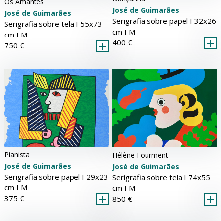
Os Amantes
José de Guimarães
José de Guimarães
Serigrafia sobre papel Ι 32x26
Serigrafia sobre tela Ι 55x73
cm Ι
M
cm Ι
M
400 €
750 €
Pianista
Hélène Fourment
José de Guimarães
José de Guimarães
Serigrafia sobre papel Ι 29x23
Serigrafia sobre tela Ι 74x55
cm Ι
M
cm Ι
M
375 €
850 €