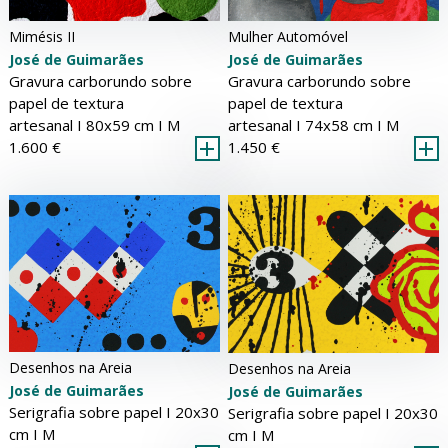
Mulher Automóvel
Mimésis II
José de Guimarães
José de Guimarães
Gravura carborundo sobre
Gravura carborundo sobre
papel de textura
papel de textura
artesanal Ι 74x58 cm Ι
M
artesanal Ι 80x59 cm Ι
M
1.450 €
1.600 €
Desenhos na Areia
Desenhos na Areia
José de Guimarães
José de Guimarães
Serigrafia sobre papel Ι 20x30
Serigrafia sobre papel Ι 20x30
cm Ι
M
cm Ι
M