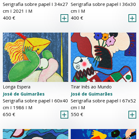
Serigrafia sobre papel Ι 36x30
Serigrafia sobre papel Ι 34x27
cm Ι
M
cm Ι 2021 Ι
M
400 €
400 €
Longa Espera
Tirar Inês ao Mundo
José de Guimarães
José de Guimarães
Serigrafia sobre papel Ι 60x40
Serigrafia sobre papel Ι 67x52
cm Ι 1986 Ι
M
cm Ι
M
650 €
550 €