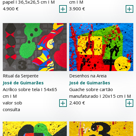
cm Ι
M
papel Ι 36,5x26,5 cm Ι
M
3.900 €
4.900 €
Ritual da Serpente
Desenhos na Areia
José de Guimarães
José de Guimarães
Acrílico sobre tela Ι 54x65
Guache sobre cartão
cm Ι
M
manufaturado Ι 20x15 cm Ι
M
valor sob
2.400 €
consulta