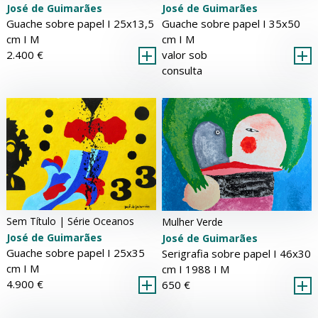
José de Guimarães
José de Guimarães
Guache sobre papel Ι 25x13,5
Guache sobre papel Ι 35x50
cm Ι
M
cm Ι
M
2.400 €
valor sob
consulta
Sem Título | Série Oceanos
Mulher Verde
José de Guimarães
José de Guimarães
Guache sobre papel Ι 25x35
Serigrafia sobre papel Ι 46x30
cm Ι
M
cm Ι 1988 Ι
M
4.900 €
650 €