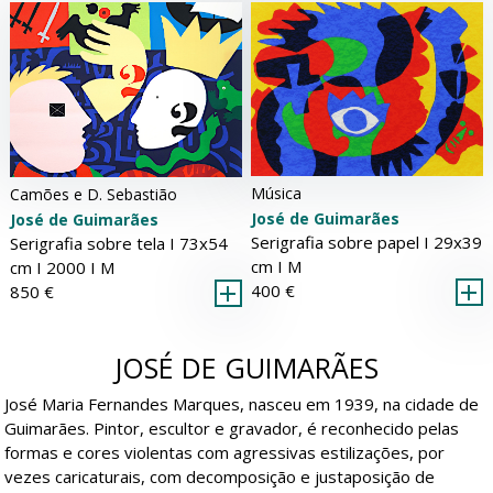
Música
Camões e D. Sebastião
José de Guimarães
José de Guimarães
Serigrafia sobre papel Ι 29x39
Serigrafia sobre tela Ι 73x54
cm Ι
M
cm Ι 2000 Ι
M
400 €
850 €
JOSÉ DE GUIMARÃES
José Maria Fernandes Marques, nasceu em 1939, na cidade de
Guimarães. Pintor, escultor e gravador, é reconhecido pelas
formas e cores violentas com agressivas estilizações, por
vezes caricaturais, com decomposição e justaposição de