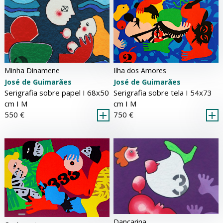
Ilha dos Amores
Minha Dinamene
José de Guimarães
José de Guimarães
Serigrafia sobre tela Ι 54x73
Serigrafia sobre papel Ι 68x50
cm Ι
M
cm Ι
M
750 €
550 €
Dançarina