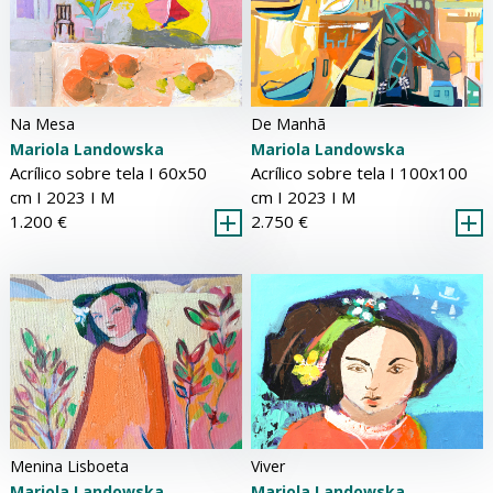
De Manhã
Na Mesa
Mariola Landowska
Mariola Landowska
Acrílico sobre tela Ι 100x100
Acrílico sobre tela Ι 60x50
cm Ι 2023 Ι
M
cm Ι 2023 Ι
M
2.750 €
1.200 €
Menina Lisboeta
Viver
Mariola Landowska
Mariola Landowska