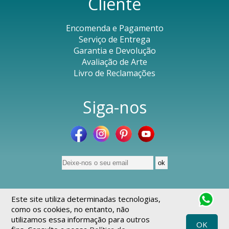
Cliente
Encomenda e Pagamento
Serviço de Entrega
Garantia e Devolução
Avaliação de Arte
Livro de Reclamações
Siga-nos
© Culturas - 2026
Todos os direitos reservados
.
Este site utiliza determinadas tecnologias,
Desenvolvido pela
INOVAnet
como os cookies, no entanto, não
utilizamos essa informação para outros
OK