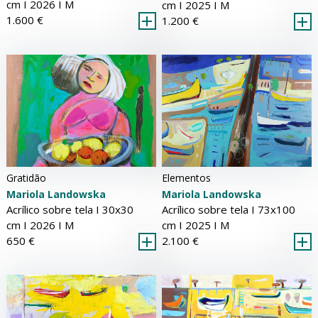
cm Ι 2026 Ι
M
cm Ι 2025 Ι
M
1.600 €
1.200 €
Gratidão
Elementos
Mariola Landowska
Mariola Landowska
Acrílico sobre tela Ι 30x30
Acrílico sobre tela Ι 73x100
cm Ι 2026 Ι
M
cm Ι 2025 Ι
M
650 €
2.100 €